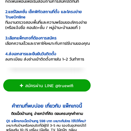
กดเพิ่มเพื่อนเพื่อเริ่มสอบถามการสมัครได้ทันที
2.แชร์โลเคชั่น เช็คพิกัดสถานที่ตั้ง และโครงข่าย
TrueOnline
ทีมงานตรวจสอบพื้นที่และความพร้อมของโครงข่าย
(หรือแจ้งชื่อ คอนโด+ชั้น / หมู่บ้าน+บ้านเลขที่ )
3.เลือกแพ็กเกจที่ต้องการสมัคร
เลือกความเร็วและราคาให้เหมาะกับการใช้งานของคุณ
4.ส่งเอกสารและยืนยันวันติดตั้ง
ลงทะเบียน ส่งช่างเข้าติดตั้งภายใน 1–2 วันทำการ
✚ สมัครผ่าน LINE @truewifi
คำถามที่พบบ่อย เกี่ยวกับ แพ็กเกจนี้
ติดเน็ตบ้านทรู ง่ายกว่าที่คิด ตอบครบทุกคำถาม
Q1: แพ็กเกจเน็ตบ้านทรู 598 บาท เหมาะกับใคร ใช้ได้กี่คน?
เหมาะกับบ้านหรือคอนโดที่มีผู้ใช้ 3-5 คน รองรับอุปกรณ์ได้
พร้อมกัน 10-15 เครื่อง (มือถือ, TV, โน้ตบุ๊ก, กล้อง