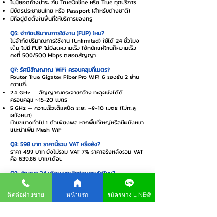
ไม่มียอดค้างชำระ กับ TrueOnline หรือ True ทุกบริการ
มีบัตรประชาชนไทย หรือ Passport (สำหรับต่างชาติ)
มีที่อยู่ติดตั้งในพื้นที่ให้บริการของทรู
Q6: จำกัดปริมาณการใช้งาน (FUP) ไหม?
ไม่จำกัดปริมาณการใช้งาน (Unlimited) ใช้ได้ 24 ชั่วโมง
เต็ม ไม่มี FUP ไม่มีลดความเร็ว ใช้หนักแค่ไหนก็ความเร็ว
คงที่ 500/500 Mbps ตลอดสัญญา
Q7: รัศมีสัญญาณ WiFi ครอบคลุมกี่เมตร?
Router True Gigatex Fiber Pro WiFi 6 รองรับ 2 ย่าน
ความถี่:
2.4 GHz — สัญญาณกระจายกว้าง ทะลุผนังได้ดี
ครอบคลุม ~15-20 เมตร
5 GHz — ความเร็วเต็มสปีด ระยะ ~8-10 เมตร (ไม่ทะลุ
ผนังหนา)
บ้านขนาดทั่วไป 1 ตัวเพียงพอ หากพื้นที่ใหญ่หรือมีผนังหนา
แนะนำเพิ่ม Mesh WiFi
Q8: 598 บาท ราคานี้รวม VAT หรือยัง?
ราคา 499 บาท ยังไม่รวม VAT 7% ราคาจริงหลังรวม VAT
คือ 639.86 บาท/เดือน
Q9: สัญญา 24 เดือน ยกเลิกก่อนครบได้ไหม?
ยกเลิกได้แต่ต้องชำระค่าบริการส่วนที่เหลือตามสัญญา หรือ
ชำระค่าปรับตามเงื่อนไขของทรู หากใช้ครบ 24 เดือน ไม่มีค่า
ติดต่อฝ่ายขาย
หน้าแรก
สมัครทาง LINE@
ปรับใดๆ สามารถต่อสัญญา หรือเปลี่ยนแพ็กเกจได้
Q10: มีค่าใช้จ่ายอะไรต้องจ่ายวันติดตั้งบ้าง?