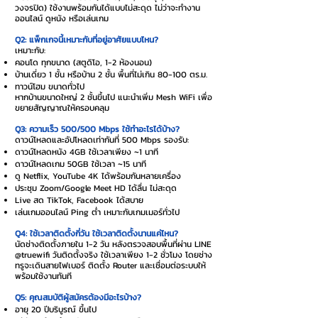
วงจรปิด) ใช้งานพร้อมกันได้แบบไม่สะดุด ไม่ว่าจะทำงาน
ออนไลน์ ดูหนัง หรือเล่นเกม
Q2: แพ็กเกจนี้เหมาะกับที่อยู่อาศัยแบบไหน?
เหมาะกับ:
คอนโด ทุกขนาด (สตูดิโอ, 1-2 ห้องนอน)
บ้านเดี่ยว 1 ชั้น หรือบ้าน 2 ชั้น พื้นที่ไม่เกิน 80-100 ตร.ม.
ทาวน์โฮม ขนาดทั่วไป
หากบ้านขนาดใหญ่ 2 ชั้นขึ้นไป แนะนำเพิ่ม Mesh WiFi เพื่อ
ขยายสัญญาณให้ครอบคลุม
Q3: ความเร็ว 500/500 Mbps ใช้ทำอะไรได้บ้าง?
ดาวน์โหลดและอัปโหลดเท่ากันที่ 500 Mbps รองรับ:
ดาวน์โหลดหนัง 4GB ใช้เวลาเพียง ~1 นาที
ดาวน์โหลดเกม 50GB ใช้เวลา ~15 นาที
ดู Netflix, YouTube 4K ได้พร้อมกันหลายเครื่อง
ประชุม Zoom/Google Meet HD ได้ลื่น ไม่สะดุด
Live สด TikTok, Facebook ได้สบาย
เล่นเกมออนไลน์ Ping ต่ำ เหมาะกับเกมเมอร์ทั่วไป
Q4: ใช้เวลาติดตั้งกี่วัน ใช้เวลาติดตั้งนานแค่ไหน?
นัดช่างติดตั้งภายใน 1-2 วัน หลังตรวจสอบพื้นที่ผ่าน LINE
@truewifi วันติดตั้งจริง ใช้เวลาเพียง 1-2 ชั่วโมง โดยช่าง
ทรูจะเดินสายไฟเบอร์ ติดตั้ง Router และเชื่อมต่อระบบให้
พร้อมใช้งานทันที
Q5: คุณสมบัติผู้สมัครต้องมีอะไรบ้าง?
อายุ 20 ปีบริบูรณ์ ขึ้นไป