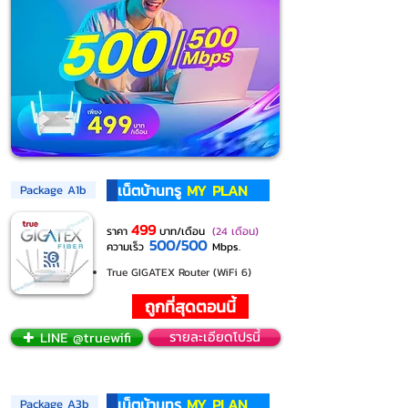
เน็ตบ้านทรู
MY PLAN
Package A1b
499
ราคา
บาท/เดือน
(24 เดือน)
500/500
ความเร็ว
Mbps.
True GIGATEX Router (WiFi 6)
ถูกที่สุดตอนนี้
✚ LINE @truewifi
รายละเอียดโปรนี้
เน็ตบ้านทรู
MY PLAN
Package A3b