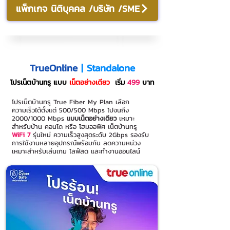
แพ็กเกจ นิติบุคคล /บริษัท /SME
TrueOnline
| Standalone
โปรเน็ตบ้านทรู แบบ
เน็ตอย่างเดียว
เริ่ม
499
บาท
โปรเน็ตบ้านทรู True Fiber My Plan เลือก
ความเร็วได้ตั้งแต่ 500/500 Mbps ไปจนถึง
2000/1000 Mbps
แบบเน็ตอย่างเดียว
เหมาะ
สำหรับบ้าน คอนโด หรือ โฮมออฟิศ
เน็ตบ้านทรู
WiFi 7
รุ่นใหม่ ความเร็วสูงสุดระดับ 2Gbps รองรับ
การใช้งานหลายอุปกรณ์พร้อมกัน ลดความหน่วง
เหมาะสำหรับเล่นเกม ไลฟ์สด และทำงานออนไลน์