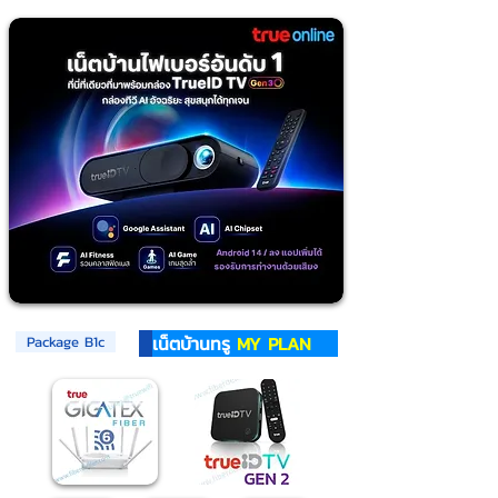
เน็ตบ้านทรู
MY PLAN
Package B1c