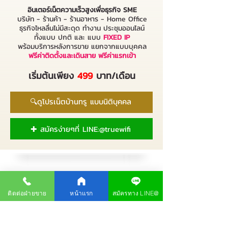
อินเตอร์เน็ตความเร็วสูงเพื่อธุรกิจ SME
บริษัท - ร้านค้า - ร้านอาหาร - Home Office
ธุรกิจไหลลื่นไม่มีสะดุด ทำงาน ประชุมออนไลน์
​ทั้งแบบ ปกติ และ แบบ
FIXED IP
พร้อมบริการหลังการขาย แยกจากแบบบุคคล
ฟรีค่าติดตั้งและเดินสาย ฟรีค่าแรกเข้า
เริ่มต้นเพียง
499
บาท/เดือน
🔍ดูโปรเน็ตบ้านทรู แบบนิติบุคคล
✚ สมัครง่ายๆที่ LINE:@truewifi
อุปกรณ์เสริม แบบไม่มีรายเดือน
ติดต่อฝ่ายขาย
หน้าแรก
สมัครทาง LINE@