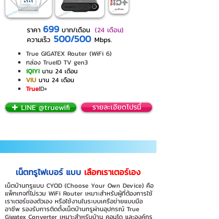
699
ราคา
บาท/เดือน
(24 เดือน)
500/500
ความเร็ว
Mbps.
True GIGATEX Router (WiFi 6)
กล่อง TrueID TV gen3
iQIYI
นาน 24 เดือน
VIU
นาน 24 เดือน
True
ID+
✚ LINE @truewifi
รายละเอียดโปรนี้
เน็ตทรูไฟเบอร์ แบบ
เลือกเราเตอร์เอง
เน็ตบ้านทรูแบบ CYOD (Choose Your Own Device) คือ
แพ็กเกจที่ไม่รวม WiFi Router เหมาะสำหรับผู้ที่ต้องการใช้
เราเตอร์ของตัวเอง หรือใช้งานในระบบเครือข่ายแบบมือ
อาชีพ รองรับการติดตั้งเน็ตบ้านทรูผ่านอุปกรณ์ True
Gigatex Converter เหมาะสำหรับบ้าน คอนโด และองค์กร